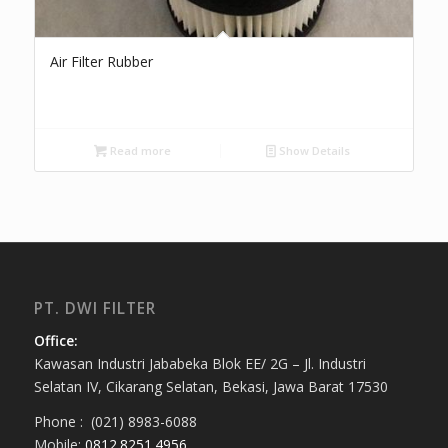
Air Filter Rubber
Read more
Show Details
PT. DWI FILTER
Office:
Kawasan Industri Jababeka Blok EE/ 2G – Jl. Industri
Selatan IV, Cikarang Selatan, Bekasi, Jawa Barat 17530
Phone : (021) 8983-6088
Mobile:
0812.8251.4956