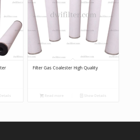
lter
Filter Gas Coalester High Quality
etails
Read more
Show Details