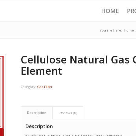
HOME
PR
You are here:
Home
Cellulose Natural Gas C
Element
Category:
Gas Filter
Description
Reviews (0)
Description