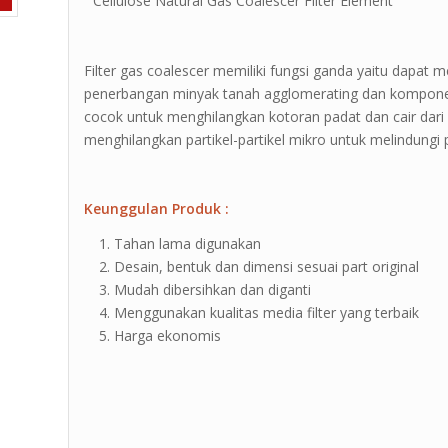
” Cellulose Natural Gas Coalescer Filter Element ”
Filter gas coalescer memiliki fungsi ganda yaitu dapat
penerbangan minyak tanah agglomerating dan komponen f
cocok untuk menghilangkan kotoran padat dan cair dari
menghilangkan partikel-partikel mikro untuk melindungi p
Keunggulan Produk :
Tahan lama digunakan
Desain, bentuk dan dimensi sesuai part original
Mudah dibersihkan dan diganti
Menggunakan kualitas media filter yang terbaik
Harga ekonomis