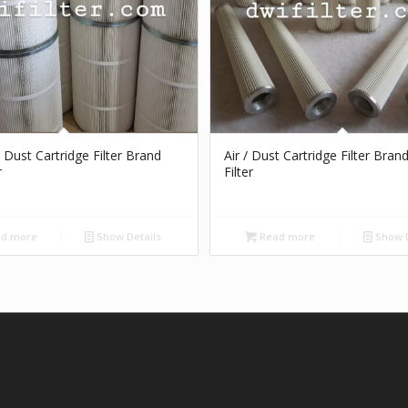
l Dust Cartridge Filter Brand
Air / Dust Cartridge Filter Bran
r
Filter
d more
Show Details
Read more
Show D