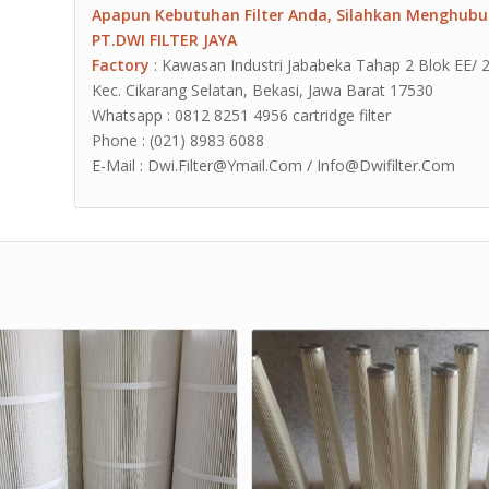
Apapun Kebutuhan Filter Anda, Silahkan Menghubu
PT.DWI FILTER JAYA
Factory
: Kawasan Industri Jababeka Tahap 2 Blok EE/ 2G J
Kec. Cikarang Selatan, Bekasi, Jawa Barat 17530
Whatsapp : 0812 8251 4956 cartridge filter
Phone : (021) 8983 6088
E-Mail : Dwi.Filter@Ymail.Com / Info@Dwifilter.Com