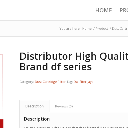
HOME
PR
You are here:
Home
/
Product
/
Dust Cartr
Distributor High Qualit
Brand df series
Category:
Dust Cartridge Filter
Tag:
Dwifilter Jaya
Description
Reviews (0)
Description