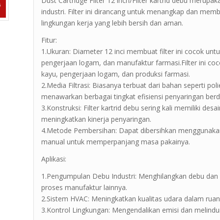
Dust Cartridge Filter 12 inch/Filter kartrid debu mer
industri. Filter ini dirancang untuk menangkap dan mem
lingkungan kerja yang lebih bersih dan aman.
Fitur:
1.Ukuran: Diameter 12 inci membuat filter ini cocok unt
pengerjaan logam, dan manufaktur farmasi.Filter ini c
kayu, pengerjaan logam, dan produksi farmasi.
2.Media Filtrasi: Biasanya terbuat dari bahan seperti poli
menawarkan berbagai tingkat efisiensi penyaringan berda
3.Konstruksi: Filter kartrid debu sering kali memiliki de
meningkatkan kinerja penyaringan.
4.Metode Pembersihan: Dapat dibersihkan menggunakan 
manual untuk memperpanjang masa pakainya.
Aplikasi:
1.Pengumpulan Debu Industri: Menghilangkan debu dan p
proses manufaktur lainnya.
2.Sistem HVAC: Meningkatkan kualitas udara dalam ru
3.Kontrol Lingkungan: Mengendalikan emisi dan melindu