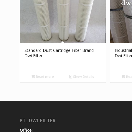
Standard Dust Cartridge Filter Brand
Industria
Dwi Filter
Dwi Filte
Read more
Show Details
Rea
PT. DWI FILTER
Office: