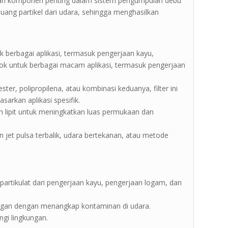
upakan komponen penting dalam sistem pengumpulan debu
buang partikel dari udara, sehingga menghasilkan
uk berbagai aplikasi, termasuk pengerjaan kayu,
ocok untuk berbagai macam aplikasi, termasuk pengerjaan
ester, polipropilena, atau kombinasi keduanya, filter ini
sarkan aplikasi spesifik.
sain lipit untuk meningkatkan luas permukaan dan
jet pulsa terbalik, udara bertekanan, atau metode
artikulat dari pengerjaan kayu, pengerjaan logam, dan
angan dengan menangkap kontaminan di udara.
ngi lingkungan.