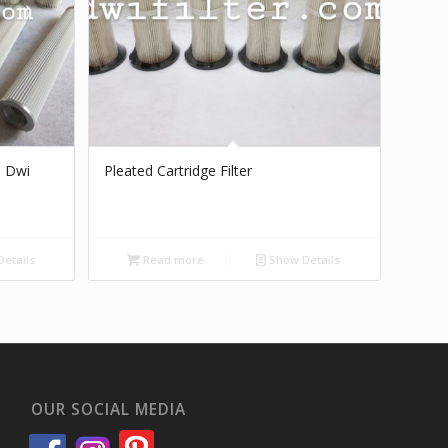
d Dwi
Pleated Cartridge Filter
etails
Read more
Show Details
OUR SOCIAL MEDIA