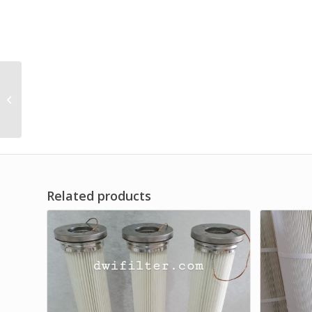
Distributor Standard &
Custom Dust Cartridge
Filter Brand df series
Related products