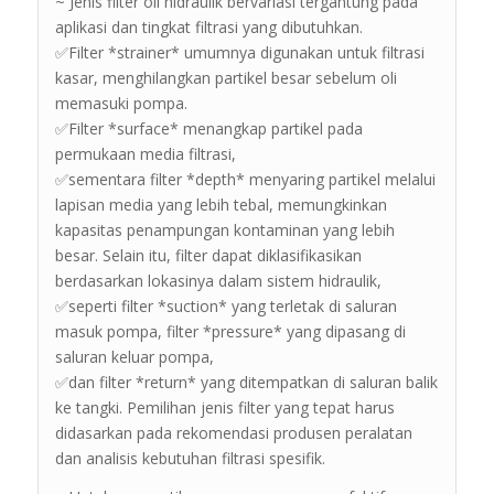
~ Jenis filter oli hidraulik bervariasi tergantung pada
aplikasi dan tingkat filtrasi yang dibutuhkan.
✅Filter *strainer* umumnya digunakan untuk filtrasi
kasar, menghilangkan partikel besar sebelum oli
memasuki pompa.
✅Filter *surface* menangkap partikel pada
permukaan media filtrasi,
✅sementara filter *depth* menyaring partikel melalui
lapisan media yang lebih tebal, memungkinkan
kapasitas penampungan kontaminan yang lebih
besar. Selain itu, filter dapat diklasifikasikan
berdasarkan lokasinya dalam sistem hidraulik,
✅seperti filter *suction* yang terletak di saluran
masuk pompa, filter *pressure* yang dipasang di
saluran keluar pompa,
✅dan filter *return* yang ditempatkan di saluran balik
ke tangki. Pemilihan jenis filter yang tepat harus
didasarkan pada rekomendasi produsen peralatan
dan analisis kebutuhan filtrasi spesifik.