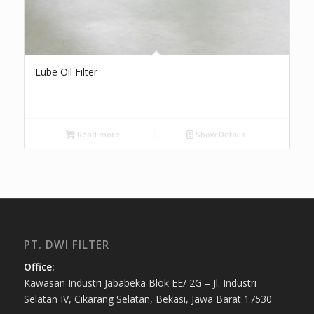
Lube Oil Filter
Read more
Show Details
PT. DWI FILTER
Office:
Kawasan Industri Jababeka Blok EE/ 2G – Jl. Industri
Selatan IV, Cikarang Selatan, Bekasi, Jawa Barat 17530