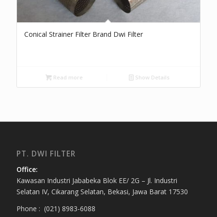
Conical Strainer Filter Brand Dwi Filter
Read more
Show Details
PT. DWI FILTER
Office:
Kawasan Industri Jababeka Blok EE/ 2G – Jl. Industri
Selatan IV, Cikarang Selatan, Bekasi, Jawa Barat 17530
Phone : (021) 8983-6088