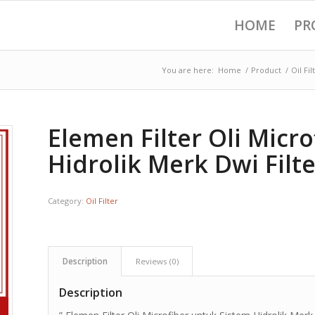
HOME
PR
You are here:
Home
/
Product
/
Oil Fil
Elemen Filter Oli Micr
Hidrolik Merk Dwi Filte
Category:
Oil Filter
Description
Reviews (0)
Description