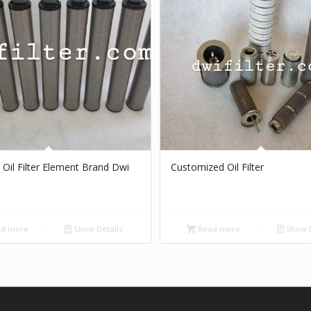
l Oil Filter Element Brand Dwi
Customized Oil Filter
d more
Show Details
Read more
Show D