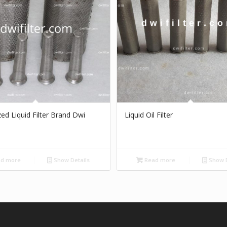
ed Liquid Filter Brand Dwi
Liquid Oil Filter
d more
Show Details
Read more
Show D