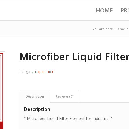
HOME
PR
You are here:
Home
/
Microfiber Liquid Filte
Category:
Liquid Filter
Description
Reviews (0)
Description
” Microfiber Liquid Filter Element for Industrial ”