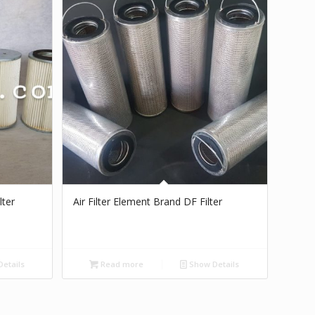
lter
Air Filter Element Brand DF Filter
etails
Read more
Show Details