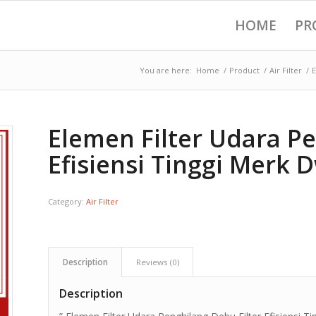
HOME
PR
You are here:
Home
/
Product
/
Air Filter
/
E
Elemen Filter Udara Pe
Efisiensi Tinggi Merk D
Category:
Air Filter
Description
Reviews (0)
Description