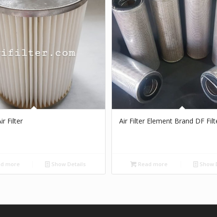
r Filter
Air Filter Element Brand DF Filt
d more
Show Details
Read more
Show D