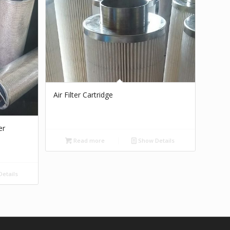
Air Filter Cartridge
er
Read more
Show Details
etails