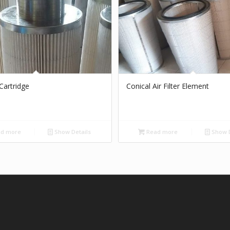
 Cartridge
Conical Air Filter Element
d more
Show Details
Read more
Show D