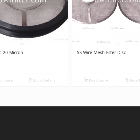
sc 20 Micron
SS Wire Mesh Filter Disc
d more
Show Details
Read more
Show D