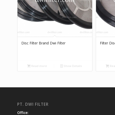
Disc Filter Brand Dwi Filter
Filter Di
Read more
Show Details
Rea
PT. DWI FILTER
Office: