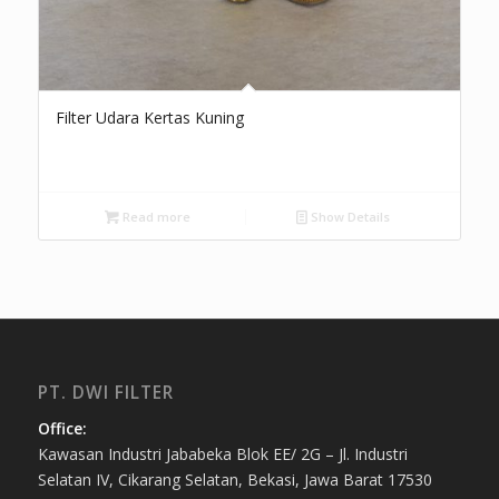
Filter Udara Kertas Kuning
Read more
Show Details
PT. DWI FILTER
Office:
Kawasan Industri Jababeka Blok EE/ 2G – Jl. Industri
Selatan IV, Cikarang Selatan, Bekasi, Jawa Barat 17530