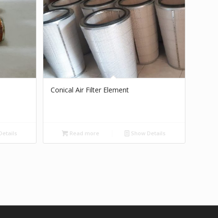
Conical Air Filter Element
etails
Read more
Show Details