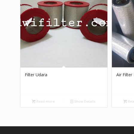
Filter Udara
Air Filte
Read more
Show Details
Rea