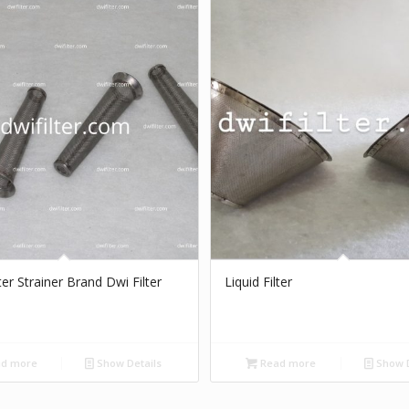
lter Strainer Brand Dwi Filter
Liquid Filter
d more
Show Details
Read more
Show D