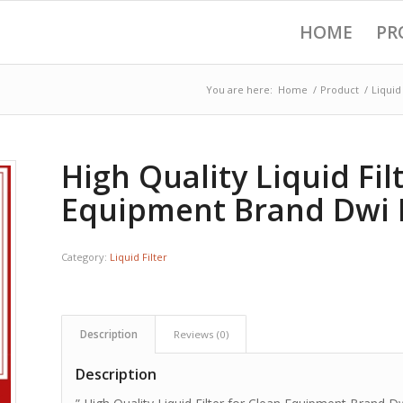
HOME
PR
You are here:
Home
/
Product
/
Liquid 
High Quality Liquid Fil
Equipment Brand Dwi F
Category:
Liquid Filter
Description
Reviews (0)
Description