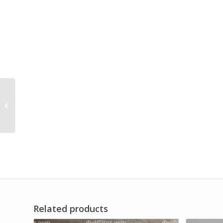
Vacuum Pump Oil Filter
with Stainless Steel
End Caps Brand Dwi
Filter
Related products