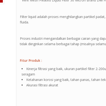
” Wire Mesh Pleated Liquid Filter 30 Micron Brand Dwi Fil
Filter liquid adalah proses menghilangkan partikel pada
fluida.
Proses industri mengandalkan berbagai cairan yang da
tidak diinginkan selama berbagai tahap (misalnya selam
Fitur Produk :
Kinerja filtrasi yang baik, ukuran partikel filter 2
seragam
Ketahanan korosi yang baik, tahan panas, tahan te
Akurasi filtrasi akurat