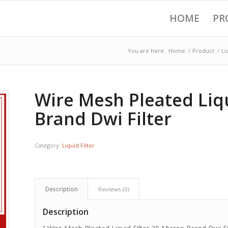
HOME
PR
You are here:
Home
/
Product
/
Li
Wire Mesh Pleated Liqu
Brand Dwi Filter
Category:
Liquid Filter
Description
Reviews (0)
Description