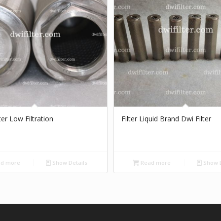
lter Low Filtration
Filter Liquid Brand Dwi Filter
d more
Show Details
Read more
Show D