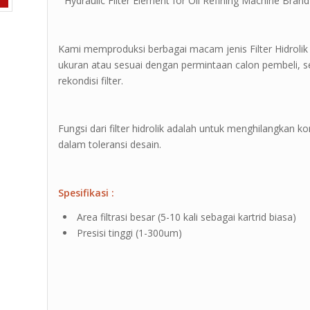
” Hydraulic Filter Element for Oil Refining Machine Brand 
Kami memproduksi berbagai macam jenis Filter Hidrolik
ukuran atau sesuai dengan permintaan calon pembeli, sel
rekondisi filter.
Fungsi dari filter hidrolik adalah untuk menghilangkan 
dalam toleransi desain.
Spesifikasi :
Area filtrasi besar (5-10 kali sebagai kartrid biasa)
Presisi tinggi (1-300um)