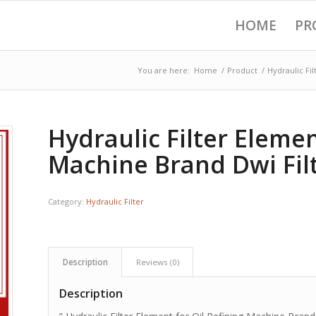
HOME
PR
You are here:
Home
/
Product
/
Hydraulic Fil
Hydraulic Filter Elemen
Machine Brand Dwi Fil
Category:
Hydraulic Filter
Description
Reviews (0)
Description