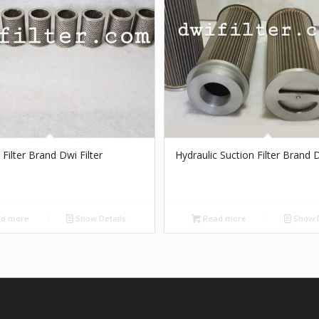
 Filter Brand Dwi Filter
Hydraulic Suction Filter Brand D
d more
Show Details
Read more
Show D