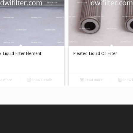
 Liquid Filter Element
Pleated Liquid Oil Filter
d more
Show Details
Read more
Show D