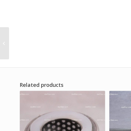
Filter Oli Merk Dwi Filter
untuk Mesin Ketam
Kayu Industri MB-415A
Related products