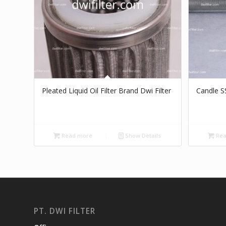
Pleated Liquid Oil Filter Brand Dwi Filter
Candle SS
Read more
Show Details
Rea
PT. DWI FILTER